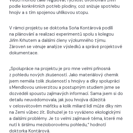
podle konkrétních potřeb plodiny, což snižuje spotřebu
hnojiv a s tím spojenou uhlíkovou stopu.
V rámci projektu se doktorka Soňa Kontárová podílí
na plánování a realizaci experimentů spolu s kolegou
Jiřím Krhutem a dalšími členy výzkumného týmu.
Zároveň se věnuje analýze výsledků a správě projektové
dokumentace.
„Spolupráce na projektu je pro mne velmi přínosná
z pohledu nových zkušeností. Jako materiálový chemik
jsem neměla tolik zkušeností s hnojivy a díky spolupráci
s Mendlovou univerzitou a postupným studiem jsme se
dozvěděli spoustu zajímavých informací. Sama jsem si do
detailu neuvědomovala, jak jsou hnojiva důležitá
v celosvětovém měřítku a kolik miliard lidí může díky nim
na Zemi vůbec žít. Bohužel je to vyváženo ekologickými
a dalšími problémy. Je to velmi zajímavé téma, které mě
nutí k širšímu mezioborovému pohledu,“ hodnotí
doktorka Kontárová.