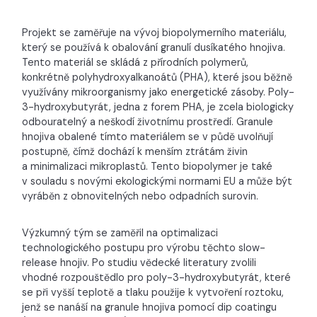
Projekt se zaměřuje na vývoj biopolymerního materiálu,
který se používá k obalování granulí dusíkatého hnojiva.
Tento materiál se skládá z přírodních polymerů,
konkrétně polyhydroxyalkanoátů (PHA), které jsou běžně
využívány mikroorganismy jako energetické zásoby. Poly-
3-hydroxybutyrát, jedna z forem PHA, je zcela biologicky
odbouratelný a neškodí životnímu prostředí. Granule
hnojiva obalené tímto materiálem se v půdě uvolňují
postupně, čímž dochází k menším ztrátám živin
a minimalizaci mikroplastů. Tento biopolymer je také
v souladu s novými ekologickými normami EU a může být
vyráběn z obnovitelných nebo odpadních surovin.
Výzkumný tým se zaměřil na optimalizaci
technologického postupu pro výrobu těchto slow-
release hnojiv. Po studiu vědecké literatury zvolili
vhodné rozpouštědlo pro poly-3-hydroxybutyrát, které
se při vyšší teplotě a tlaku použije k vytvoření roztoku,
jenž se nanáší na granule hnojiva pomocí dip coatingu