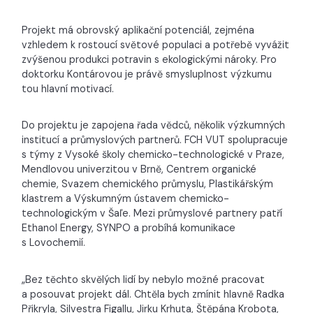
Projekt má obrovský aplikační potenciál, zejména
vzhledem k rostoucí světové populaci a potřebě vyvážit
zvýšenou produkci potravin s ekologickými nároky. Pro
doktorku Kontárovou je právě smysluplnost výzkumu
tou hlavní motivací.
Do projektu je zapojena řada vědců, několik výzkumných
institucí a průmyslových partnerů. FCH VUT spolupracuje
s týmy z Vysoké školy chemicko-technologické v Praze,
Mendlovou univerzitou v Brně, Centrem organické
chemie, Svazem chemického průmyslu, Plastikářským
klastrem a Výskumným ústavem chemicko-
technologickým v Šaľe. Mezi průmyslové partnery patří
Ethanol Energy, SYNPO a probíhá komunikace
s Lovochemií.
„Bez těchto skvělých lidí by nebylo možné pracovat
a posouvat projekt dál. Chtěla bych zmínit hlavně Radka
Přikryla, Silvestra Figallu, Jirku Krhuta, Štěpána Krobota,