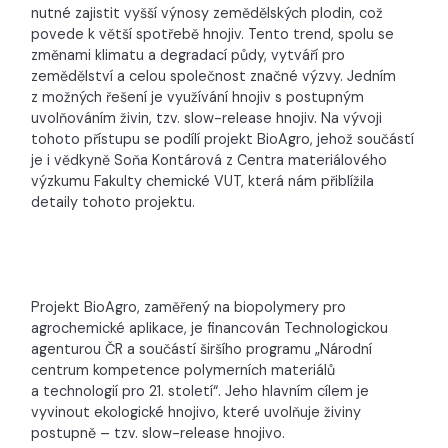
nutné zajistit vyšší výnosy zemědělských plodin, což
povede k větší spotřebě hnojiv. Tento trend, spolu se
změnami klimatu a degradací půdy, vytváří pro
zemědělství a celou společnost značné výzvy. Jedním
z možných řešení je využívání hnojiv s postupným
uvolňováním živin, tzv. slow-release hnojiv. Na vývoji
tohoto přístupu se podílí projekt BioAgro, jehož součástí
je i vědkyně Soňa Kontárová z Centra materiálového
výzkumu Fakulty chemické VUT, která nám přiblížila
detaily tohoto projektu.
Projekt BioAgro, zaměřený na biopolymery pro
agrochemické aplikace, je financován Technologickou
agenturou ČR a součástí širšího programu „Národní
centrum kompetence polymerních materiálů
a technologií pro 21. století“. Jeho hlavním cílem je
vyvinout ekologické hnojivo, které uvolňuje živiny
postupně – tzv. slow-release hnojivo.