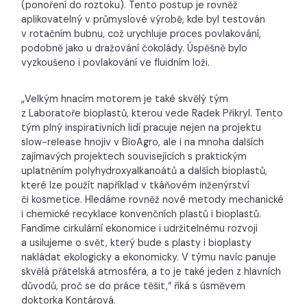
(ponoření do roztoku). Tento postup je rovněž
aplikovatelný v průmyslové výrobě, kde byl testován
v rotačním bubnu, což urychluje proces povlakování,
podobně jako u dražování čokolády. Úspěšně bylo
vyzkoušeno i povlakování ve fluidním loži.
„Velkým hnacím motorem je také skvělý tým
z Laboratoře bioplastů, kterou vede Radek Přikryl. Tento
tým plný inspirativních lidí pracuje nejen na projektu
slow-release hnojiv v BioAgro, ale i na mnoha dalších
zajímavých projektech souvisejících s praktickým
uplatněním polyhydroxyalkanoátů a dalších bioplastů,
které lze použít například v tkáňovém inženýrství
či kosmetice. Hledáme rovněž nové metody mechanické
i chemické recyklace konvenčních plastů i bioplastů.
Fandíme cirkulární ekonomice i udržitelnému rozvoji
a usilujeme o svět, který bude s plasty i bioplasty
nakládat ekologicky a ekonomicky. V týmu navíc panuje
skvělá přátelská atmosféra, a to je také jeden z hlavních
důvodů, proč se do práce těšit,“ říká s úsměvem
doktorka Kontárová.