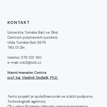
KONTAKT
Univerzita Tomáše Bati ve Zlíně
Centrum polymerních systémů
třída Tomáše Bati 5678
760 01 Zlín
telefon: 576 031 760
e-mail: nck21@utb.cz
hlavní manažer Centra
prof. Ing. Vladimír Sedlařík, Ph.D.
Tento projekt je spolufinancován se státní podporou
Technologické agentury
ČR v rámci Programu Národní centra kompetence.