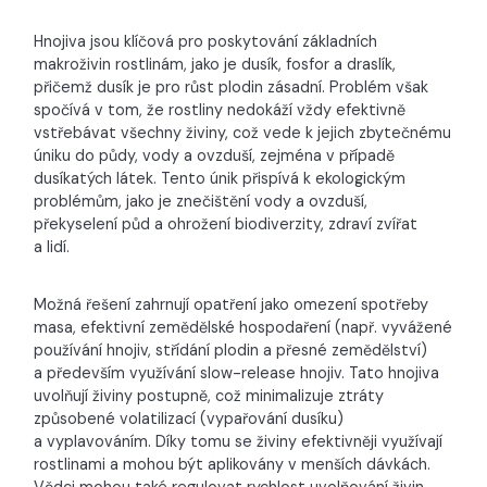
Hnojiva jsou klíčová pro poskytování základních
makroživin rostlinám, jako je dusík, fosfor a draslík,
přičemž dusík je pro růst plodin zásadní. Problém však
spočívá v tom, že rostliny nedokáží vždy efektivně
vstřebávat všechny živiny, což vede k jejich zbytečnému
úniku do půdy, vody a ovzduší, zejména v případě
dusíkatých látek. Tento únik přispívá k ekologickým
problémům, jako je znečištění vody a ovzduší,
překyselení půd a ohrožení biodiverzity, zdraví zvířat
a lidí.
Možná řešení zahrnují opatření jako omezení spotřeby
masa, efektivní zemědělské hospodaření (např. vyvážené
používání hnojiv, střídání plodin a přesné zemědělství)
a především využívání slow-release hnojiv. Tato hnojiva
uvolňují živiny postupně, což minimalizuje ztráty
způsobené volatilizací (vypařování dusíku)
a vyplavováním. Díky tomu se živiny efektivněji využívají
rostlinami a mohou být aplikovány v menších dávkách.
Vědci mohou také regulovat rychlost uvolňování živin