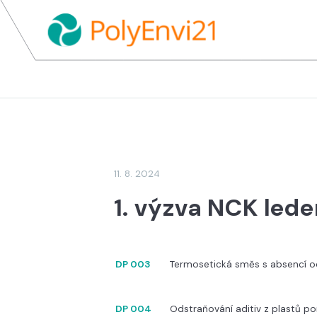
11. 8. 2024
1. výzva NCK led
DP 003
Termosetická směs s absencí o
DP 004
Odstraňování aditiv z plastů p