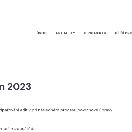
ÚVOD
AKTUALITY
O PROJEKTU
DÍLČÍ PR
en 2023
dpařování aditiv při následném procesu povrchové úpravy
omocí rozpouštědel