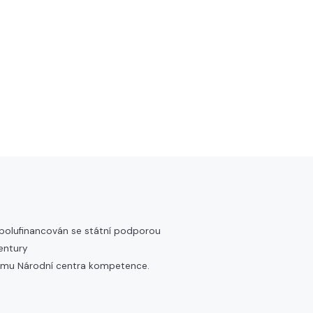
spolufinancován se státní podporou
entury
amu Národní centra kompetence.