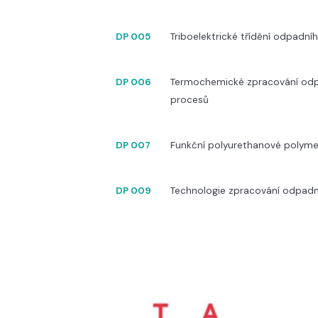
DP 005
Triboelektrické třídění odpadní
DP 006
Termochemické zpracování odpad
procesů
DP 007
Funkční polyurethanové polyme
DP 009
Technologie zpracování odpadní