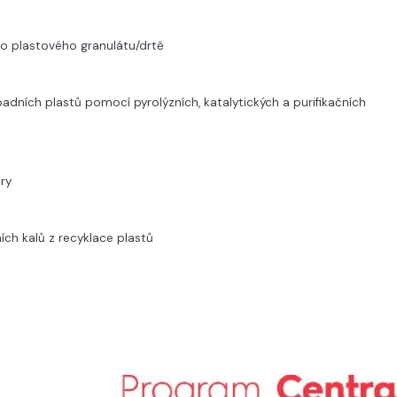
ho plastového granulátu/drtě
ních plastů pomocí pyrolýzních, katalytických a purifikačních
ry
ch kalů z recyklace plastů