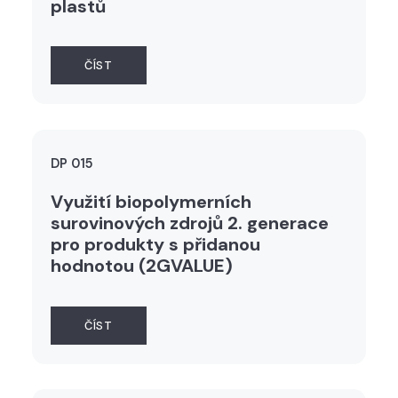
plastů
ČÍST
DP 015
Využití biopolymerních
surovinových zdrojů 2. generace
pro produkty s přidanou
hodnotou (2GVALUE)
ČÍST