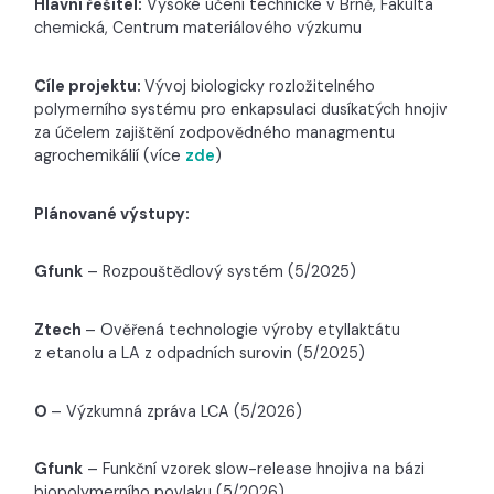
Hlavní řešitel:
Vysoké učení technické v Brně, Fakulta
chemická, Centrum materiálového výzkumu
Cíle projektu:
Vývoj biologicky rozložitelného
polymerního systému pro enkapsulaci dusíkatých hnojiv
za účelem zajištění zodpovědného managmentu
agrochemikálií (více
zde
)
Plánované výstupy:
Gfunk
– Rozpouštědlový systém (5/2025)
Ztech
– Ověřená technologie výroby etyllaktátu
z etanolu a LA z odpadních surovin (5/2025)
O
– Výzkumná zpráva LCA (5/2026)
Gfunk
– Funkční vzorek slow-release hnojiva na bázi
biopolymerního povlaku (5/2026)