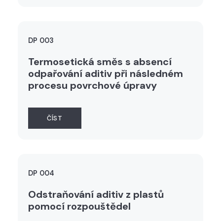
DP 003
Termosetická směs s absencí
odpařování aditiv při následném
procesu povrchové úpravy
ČÍST
DP 004
Odstraňování aditiv z plastů
pomocí rozpouštědel