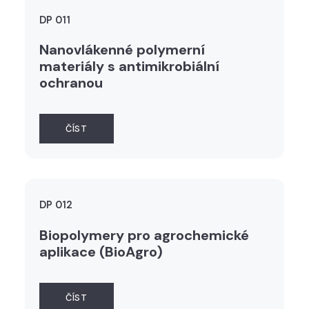
DP 011
Nanovlákenné polymerní
materiály s antimikrobiální
ochranou
ČÍST
DP 012
Biopolymery pro agrochemické
aplikace (BioAgro)
ČÍST