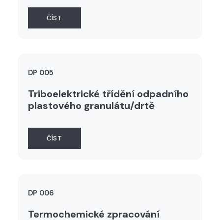
ČÍST
DP 005
Triboelektrické třídění odpadního
plastového granulátu/drtě
ČÍST
DP 006
Termochemické zpracování