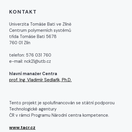
KONTAKT
Univerzita Tomáše Bati ve Zlíně
Centrum polymerních systémů
třída Tomáše Bati 5678
760 01 Zlín
telefon: 576 031 760
e-mail: nck21@utb.cz
hlavní manažer Centra
prof. Ing. Vladimír Sedlařík, Ph.D.
Tento projekt je spolufinancován se státní podporou
Technologické agentury
ČR v rámci Programu Národní centra kompetence.
www.tacr.cz